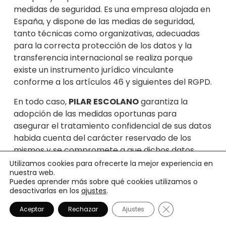
medidas de segurida
d. Es una empresa alojada en
España, y dispone de las me
dias de seg
uridad,
tanto técnicas como organizativas, adecuadas
para la correcta protección de los datos y la
transferencia internacional se realiza porque
existe un instrumento jurídico vinculante
confo
rme a los artículos 46 y siguientes del RGPD.
En todo caso,
PILAR
ESCOLANO
garantiza la
adopción de las me
didas oportunas para
asegurar el tratamiento confidencial de sus datos
habida cuenta del carácter reservado de los
mismos y se compromete a
que dichos datos
permanezcan se
cretos, tratándolos con la
Utilizamos cookies para ofrecerte la mejor experiencia en
nuestra web.
máxima reserva, y declara tener implantadas en
Puedes aprender más sobre qué cookies utilizamos o
su sistema de información, las políticas de
desactivarlas en los
ajustes
.
seguridad correspondientes al tipo de datos
Cerrar el banner
manejados conforme a lo dispuesto en el
Aceptar
Rechazar
Ajustes
REGLAMENTO (UE) 2016/679 DEL PARLAMENTO